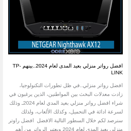
افضل رواتر منزلي بعيد المدى لعام 2024..بينهم TP-
LINK
افضل رواتر منزلي..في ظل تطورات التكنولوجيا،
زادت معدلات البخث بين المواطنين، الذين يرغبون في
شراء افضل رواتر منزلي بعيد المدي لعام 2024ـ وذلك
لسرعة ادائة في التحميل، وكذلك الألعاب، ولذلك
سنرصد لكم خلال السطور التالية الافضل افضل راوتر
منزلي بعيد المدى لعام 2024 ويعتبر الرواتر من أهم