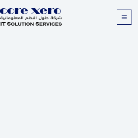
خطي
لى
لمحتوى