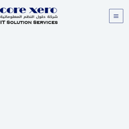
خطي
لى
لمحتوى