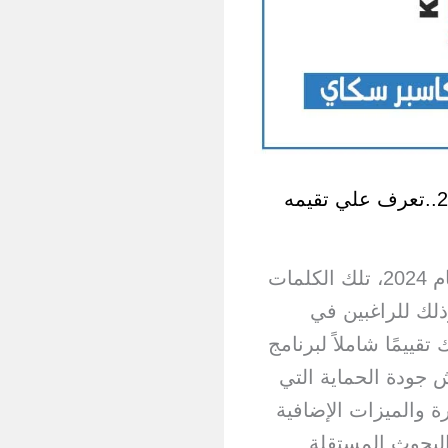
مكافح الفيروسات Kaspersky لعام 2024..تعرف علي تقيمه
أفضل مكافح الفيروسات Kaspersky لعام 2024، تلك الكلمات
ذلك للراغبين في
قييمًا شاملاً لبرنامج
ت Kaspersky. سنناقش جودة الحماية التي
ة والميزات الإضافية
البحوث المستقلة