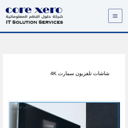
خطي
لى
لمحتوى
شاشات تلفزيون سمارت 4K