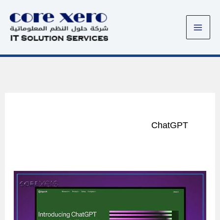
خطي
لى
لمحتوى
ChatGPT