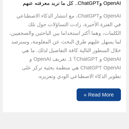
OpenAI وChatGPT.. كل ما تريد معرفته عنهم
OpenAI وChatGPT، مع انتشار الذكاء الاصطناعي
في الفترة الأخيرة، زادت التساؤلات حول تلك
الكلمات، وهما أكثر استخداما بين الباحثين والصحفيين،
لما يسهل عليهم طرق البحث عن المعلومة، وسنرصد
خلال السطور التالية كافة التفاصيل لذلك. ما هي
OpenAI و ChatGPT؟ 1. تعريف OpenAI و
ChatGPT OpenAI هي منظمة بحثية تركز على
تطوير الذكاء الاصطناعي الودي وتعزيزه.
OpenAI
Read More »
وChatGPT..
كل
ما
تريد
معرفته
عنهم